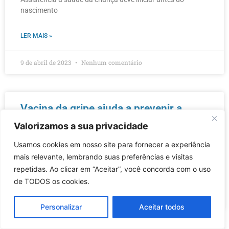
nascimento
LER MAIS »
9 de abril de 2023
Nenhum comentário
Vacina da gripe ajuda a prevenir a
doença
Valorizamos a sua privacidade
Usamos cookies em nosso site para fornecer a experiência
Vacina da gripe ajuda a prevenir a doença
mais relevante, lembrando suas preferências e visitas
repetidas. Ao clicar em “Aceitar”, você concorda com o uso
LER MAIS »
de TODOS os cookies.
9 de abril de 2023
Nenhum comentário
Personalizar
Aceitar todos