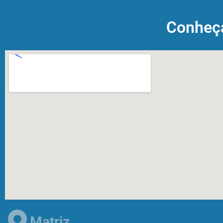
Conheç
Matriz