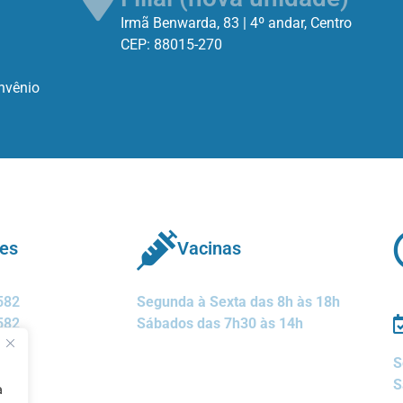
Irmã Benwarda, 83 | 4º andar, Centro
CEP: 88015-270
onvênio
nes
Vacinas
582
Segunda à Sexta das 8h às 18h
582
Sábados das 7h30 às 14h
S
S
a