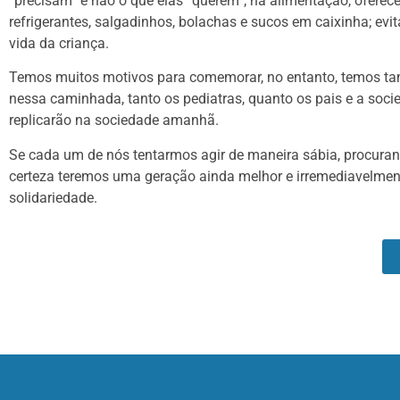
“precisam” e não o que elas “querem”; na alimentação, oferece
refrigerantes, salgadinhos, bolachas e sucos em caixinha; evi
vida da criança.
Temos muitos motivos para comemorar, no entanto, temos tam
nessa caminhada, tanto os pediatras, quanto os pais e a socie
replicarão na sociedade amanhã.
Se cada um de nós tentarmos agir de maneira sábia, procura
certeza teremos uma geração ainda melhor e irremediavelm
solidariedade.