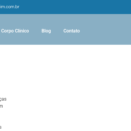
cim.com.br
Corpo Clínico
Blog
Contato
ças
am
s