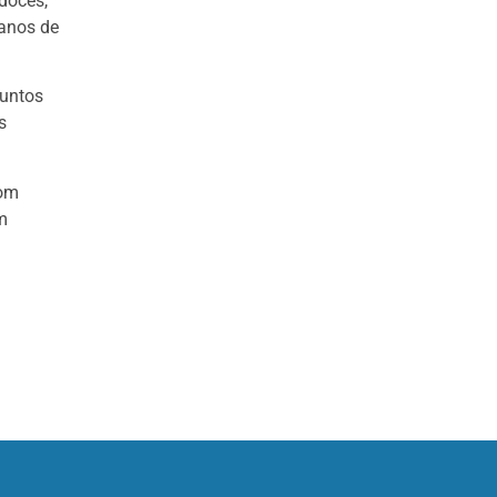
 doces,
 anos de
juntos
s
com
m