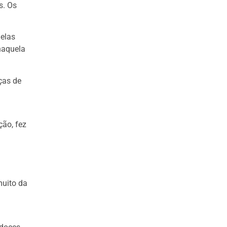
s. Os
delas
naquela
ças de
ção, fez
muito da