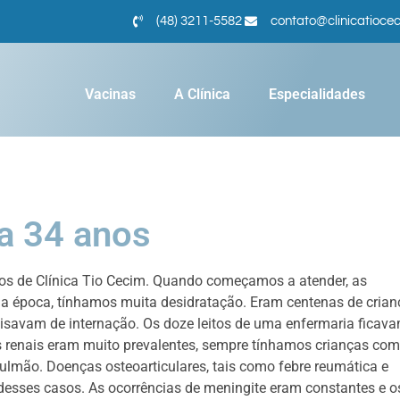
(48) 3211-5582
contato@clinicatioce
Vacinas
A Clínica
Especialidades
ra 34 anos
nos de Clínica Tio Cecim. Quando começamos a atender, as
la época, tínhamos muita desidratação. Eram centenas de crian
ecisavam de internação. Os doze leitos de uma enfermaria ficav
 renais eram muito prevalentes, sempre tínhamos crianças com
ulmão. Doenças osteoarticulares, tais como febre reumática e
 desses casos. As ocorrências de meningite eram constantes e o