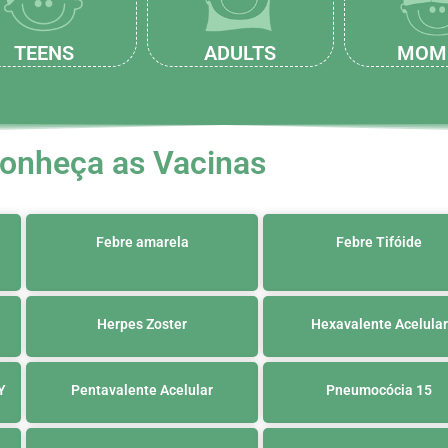
TEENS
ADULTS
MOM
onheça as Vacinas
Febre amarela
Febre Tifóide
Herpes Zoster
Hexavalente Acelular
Y
Pentavalente Acelular
Pneumocócia 15