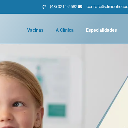
(48) 3211-5582
contato@clinicatioce
Vacinas
A Clínica
Especialidades