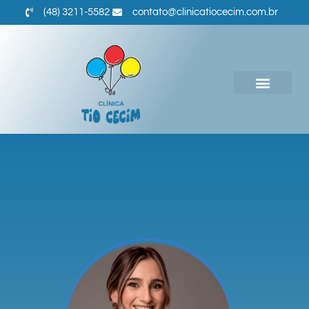
(48) 3211-5582
contato@clinicatiocecim.com.br