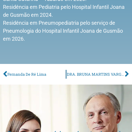
Residência em Pediatria pelo Hospital Infantil Joana
de Gusmão em 2024.
Residência em Pneumopediatria pelo serviço de
Pneumologia do Hospital Infantil Joana de Gusmão
em 2026.
Fernanda De Ré Lima
DRA. BRUNA MARTINS VARGAS CORRÊA