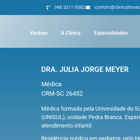
(48) 3211-5582
contato@clinicatioce
Vacinas
A Clínica
Especialidades
DRA. JULIA JORGE MEYER
Médica
CRM-SC 26452
Médica formada pela Univesidade do Su
(UNISUL), unidade Pedra Branca. Exper
atendimento infantil.
Residência médica em pediatria, pelo Ho