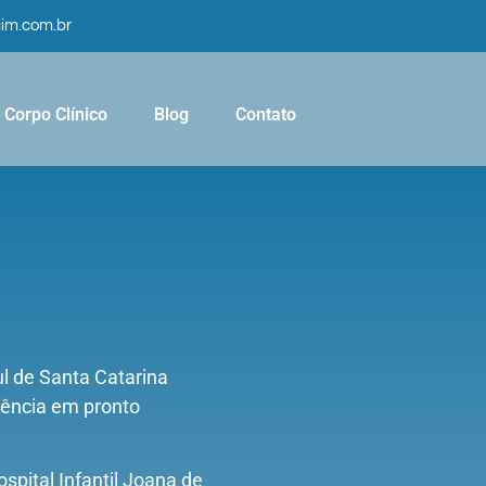
cim.com.br
Corpo Clínico
Blog
Contato
l de Santa Catarina
iência em pronto
spital Infantil Joana de